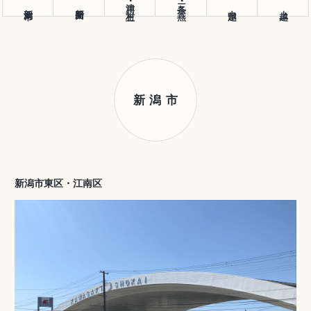
津川･村上
三条･燕
新潟市
新発田
中越
上越
新潟市
新潟市東区・江南区